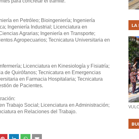
tes para concretar el trámite.
niería en Petróleo; Bioingeniería; Ingeniería
LA
a; Ingeniería Industrial; Licenciatura en
Ciencias Agrarias; Ingeniería en Transporte;
entos Agropecuarios; Tecnicatura Universitaria en
fermería; Licenciatura en Kinesiología y Fisiatría;
cia de Quirófanos; Tecnicatura en Emergencias
ersitaria en Farmacia Hospitalaria; Tecnicatura
estión de Pacientes.
tración:
en Trabajo Social; Licenciatura en Administración;
VULC
nciatura en Relaciones del Trabajo.
BU