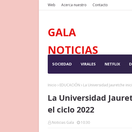
Web
Acerca nuestro
Contacto
GALA
NOTICIAS
SOCIEDAD
VIRALES
NETFLIX
D
Inicio
EDUCACIÓN
La Universidad Jauretche inici
La Universidad Jauret
el ciclo 2022
Noticias Gala
10:30