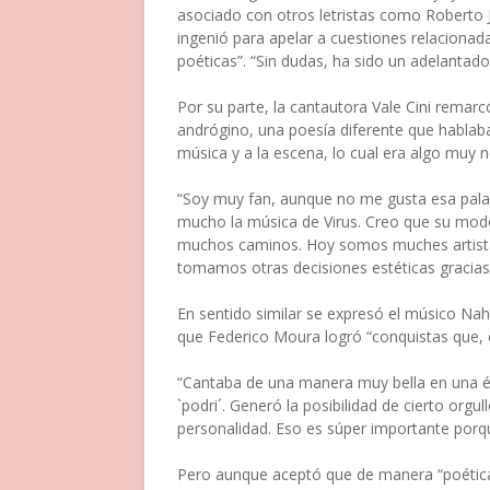
asociado con otros letristas como Roberto 
ingenió para apelar a cuestiones relacionadas
poéticas”. “Sin dudas, ha sido un adelantado
Por su parte, la cantautora Vale Cini remarcó
andrógino, una poesía diferente que hablaba
música y a la escena, lo cual era algo muy n
“Soy muy fan, aunque no me gusta esa pa
mucho la música de Virus. Creo que su modo 
muchos caminos. Hoy somos muches artista
tomamos otras decisiones estéticas gracias
En sentido similar se expresó el músico Nah
que Federico Moura logró “conquistas que, 
“Cantaba de una manera muy bella en una é
`podri´. Generó la posibilidad de cierto orgu
personalidad. Eso es súper importante porqu
Pero aunque aceptó que de manera “poética 