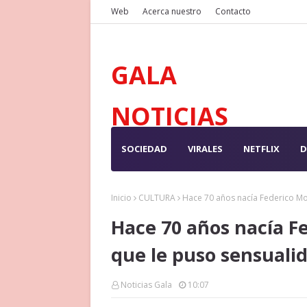
Web
Acerca nuestro
Contacto
GALA
NOTICIAS
SOCIEDAD
VIRALES
NETFLIX
D
Inicio
CULTURA
Hace 70 años nacía Federico Mou
Hace 70 años nacía Fe
que le puso sensualid
Noticias Gala
10:07