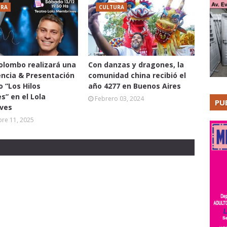
URA
CULTURA
lombo realizará una
Con danzas y dragones, la
ncia & Presentación
comunidad china recibió el
o “Los Hilos
año 4277 en Buenos Aires
es” en el Lola
Febrero 03, 2024
PU
ves
re 11, 2025