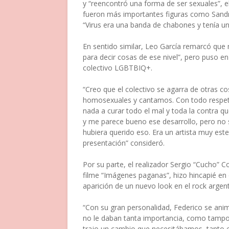
y “reencontró una forma de ser sexuales”, e
fueron más importantes figuras como Sandra
“Virus era una banda de chabones y tenía un
En sentido similar, Leo García remarcó que 
para decir cosas de ese nivel”, pero puso 
colectivo LGBTBIQ+.
“Creo que el colectivo se agarra de otras c
homosexuales y cantamos. Con todo respeto
nada a curar todo el mal y toda la contra q
y me parece bueno ese desarrollo, pero no s
hubiera querido eso. Era un artista muy este
presentación” consideró.
Por su parte, el realizador Sergio “Cucho” 
filme “Imágenes paganas”, hizo hincapié en el
aparición de un nuevo look en el rock argent
“Con su gran personalidad, Federico se anim
no le daban tanta importancia, como tampoc
trajo un cambio que necesitábamos, tanto e