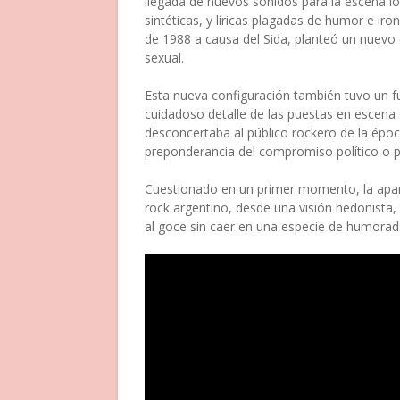
llegada de nuevos sonidos para la escena l
sintéticas, y líricas plagadas de humor e ir
de 1988 a causa del Sida, planteó un nuev
sexual.
Esta nueva configuración también tuvo un f
cuidadoso detalle de las puestas en escena q
desconcertaba al público rockero de la époc
preponderancia del compromiso político o po
Cuestionado en un primer momento, la aparic
rock argentino, desde una visión hedonista, 
al goce sin caer en una especie de humorada