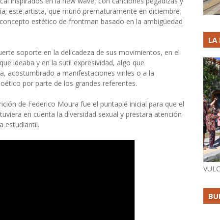
ocal inspirados en la new wave, con canciones pegadizas y
onía; este artista, que murió prematuramente en diciembre
o concepto estético de frontman basado en la ambigüedad
LA
uerte soporte en la delicadeza de sus movimientos, en el
ue ideaba y en la sutil expresividad, algo que
a, acostumbrado a manifestaciones viriles o a la
ético por parte de los grandes referentes.
ión de Federico Moura fue el puntapié inicial para que el
tuviera en cuenta la diversidad sexual y prestara atención
 estudiantil.
VULC
BU