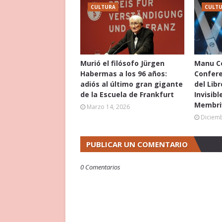
CULTURA
CULT
Murió el filósofo Jürgen
Manu Co
Habermas a los 96 años:
Confere
adiós al último gran gigante
del Libr
de la Escuela de Frankfurt
Invisibl
Membri
Marzo 14, 2026
Diciemb
PUBLICAR UN COMENTARIO
0 Comentarios