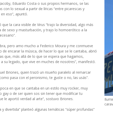
Jacoby, Eduardo Costa o sus propios hermanos, se las
 con lo sexual a partir de líricas “entre picarescas y
 en eso”, apuntó.
 que la cara visible de Virus “trajo la diversidad, algo más
 de sexo y masturbación, y trajo lo homoerótico a la
ecesario”.
labra, pero amo mucho a Federico Moura y me conmueve
de encarar la música, de hacer lo que se le cantaba, abrió
s que, más allá de lo que se espera que hagamos,
 a su legado, que vive en muches de nosotres”, manifestó.
uel Briones, quien trazó un risueño paralelo al remarcar
como pasa con el peronismo, te guste o no, las usás”.
poca en que se cantaba en un estilo muy rocker, muy
llo gay o de ser quien sos sin tener que modificar tu
e le aportó verdad al arte”, sostuvo Briones.
Ilumi
cara
y divertida” planteó algunas temáticas “súper profundas”