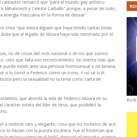
l cantautor remarcó que “para el mundo gay artístico
RO
 Mihanovich y Celeste Carballo” porque, a pesar de todo,
a energía masculina en la forma de desear”.
no creía “que exista alguien que haya tenido tantas bolas
en duda que el legado de Moura haya sido retomado por el
osas, no de cosas del rock nacional o de los que somos
, creo que falta ese reconocimiento. Se orienta más que
ue pueda existir ante una persona homosexual o no binaria,
é si lo tomó a Federico como un ícono. Y no sé si él
ticista pero la sexualidad no la tenía como carta de
Costantino, que abordó la vida de Federico Moura en su
Rock
 carácter esteta del líder de Virus, que posibilitó la
ino.
ó a vestirse raro y elegante, cosa que los rockeros de acá
o lo hacían con la puesta escénica. Fue el frontman que
n la música como en el look”, destacó el cineasta, aunque