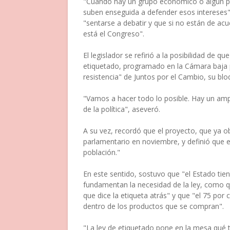
"Cuando hay un grupo económico o algún po
suben enseguida a defender esos intereses",
"sentarse a debatir y que si no están de ac
está el Congreso".
El legislador se refirió a la posibilidad de 
etiquetado, programado en la Cámara baja p
resistencia" de Juntos por el Cambio, su blo
"Vamos a hacer todo lo posible. Hay un amp
de la política", aseveró.
A su vez, recordó que el proyecto, que ya 
parlamentario en noviembre, y definió que el 
población."
En este sentido, sostuvo que "el Estado tie
fundamentan la necesidad de la ley, como qu
que dice la etiqueta atrás" y que "el 75 por
dentro de los productos que se compran".
"La ley de etiquetado pone en la mesa qué t