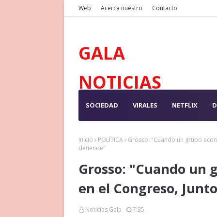
Web
Acerca nuestro
Contacto
GALA
NOTICIAS
SOCIEDAD
VIRALES
NETFLIX
D
Inicio
POLÍTICA
Grosso: "Cuando un grupo econó
defiende"
Grosso: "Cuando un 
en el Congreso, Junto
Noticias Gala
7:35