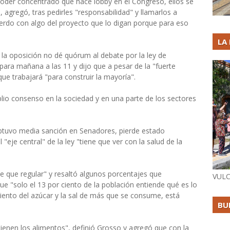
der concentrado que hace lobby en el Congreso, ellos se
 agregó, tras pedirles "responsabilidad" y llamarlos a
uerdo con algo del proyecto que lo digan porque para eso
LA
que la oposición no dé quórum al debate por la ley de
ara mañana a las 11 y dijo que a pesar de la "fuerte
que trabajará "para construir la mayoría".
lio consenso en la sociedad y en una parte de los sectores
obtuvo media sanción en Senadores, pierde estado
"eje central" de la ley "tiene que ver con la salud de la
ne que regular" y resaltó algunos porcentajes que
VULC
e "solo el 13 por ciento de la población entiende qué es lo
 ciento del azúcar y la sal de más que se consume, está
BU
ienen los alimentos", definió Grosso y agregó que con la