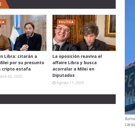
E
ICA
POLÍTICA
n Libra: citarán a
La oposición reaviva el
Milei por su presunto
affaire Libra y busca
a cripto estafa
acorralar a Milei en
Diputados
mbre 02, 2025
Agosto 11, 2025
Ilumi
cara