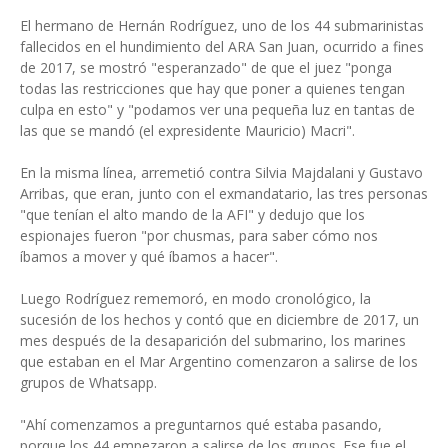
El hermano de Hernán Rodríguez, uno de los 44 submarinistas
fallecidos en el hundimiento del ARA San Juan, ocurrido a fines
de 2017, se mostró "esperanzado" de que el juez "ponga
todas las restricciones que hay que poner a quienes tengan
culpa en esto" y "podamos ver una pequeña luz en tantas de
las que se mandó (el expresidente Mauricio) Macri".
En la misma línea, arremetió contra Silvia Majdalani y Gustavo
Arribas, que eran, junto con el exmandatario, las tres personas
"que tenían el alto mando de la AFI" y dedujo que los
espionajes fueron "por chusmas, para saber cómo nos
íbamos a mover y qué íbamos a hacer".
Luego Rodríguez rememoró, en modo cronológico, la
sucesión de los hechos y contó que en diciembre de 2017, un
mes después de la desaparición del submarino, los marines
que estaban en el Mar Argentino comenzaron a salirse de los
grupos de Whatsapp.
"Ahí comenzamos a preguntarnos qué estaba pasando,
porque los 44 empezaron a salirse de los grupos. Ese fue el