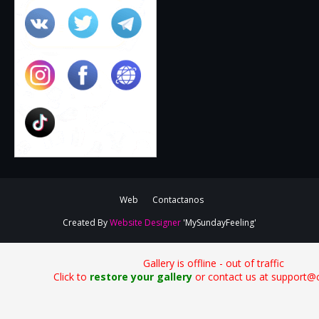
Web
Contactanos
Created By
Website Designer
'MySundayFeeling'
Gallery is offline - out of traffic
Click to
restore your gallery
or contact us at support@