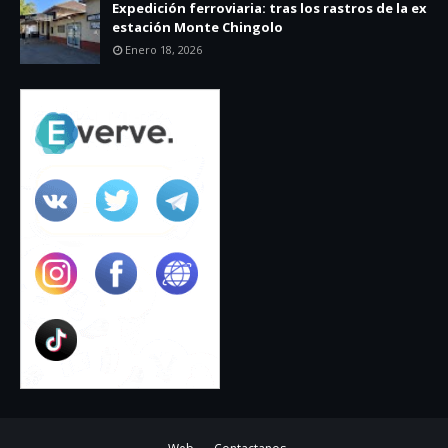
Expedición ferroviaria: tras los rastros de la ex
estación Monte Chingolo
Enero 18, 2026