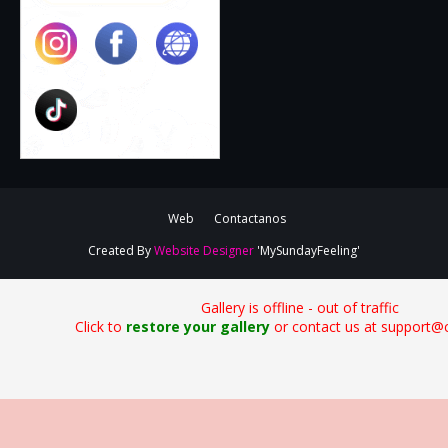
Web
Contactanos
Created By
Website Designer
'MySundayFeeling'
Gallery is offline - out of traffic
Click to
restore your gallery
or contact us at support@