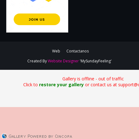
Web
Contactanos
Created By
Website Designer
'MySundayFeeling'
Gallery is offline - out of traffic
Click to
restore your gallery
or contact us at support@