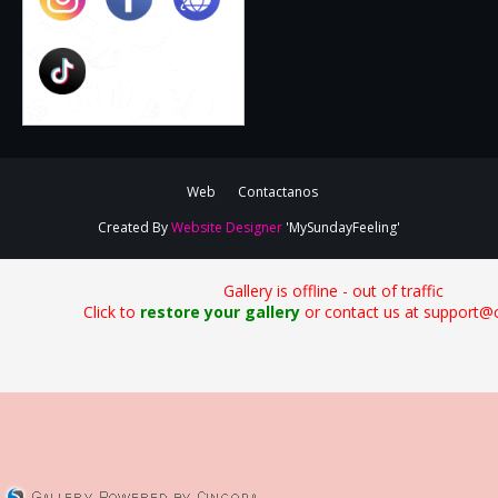
Web
Contactanos
Created By
Website Designer
'MySundayFeeling'
Gallery is offline - out of traffic
Click to
restore your gallery
or contact us at support@