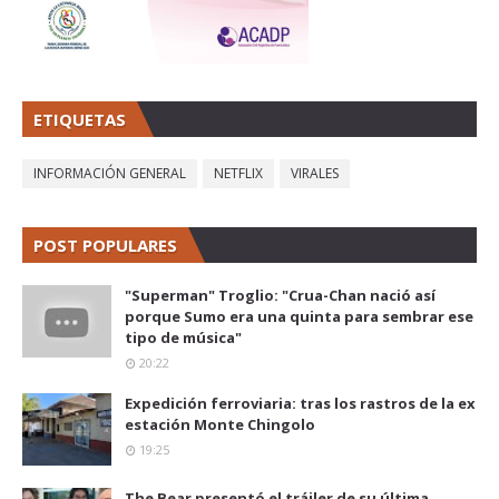
ETIQUETAS
INFORMACIÓN GENERAL
NETFLIX
VIRALES
POST POPULARES
"Superman" Troglio: "Crua-Chan nació así
porque Sumo era una quinta para sembrar ese
tipo de música"
20:22
Expedición ferroviaria: tras los rastros de la ex
estación Monte Chingolo
19:25
The Bear presentó el tráiler de su última