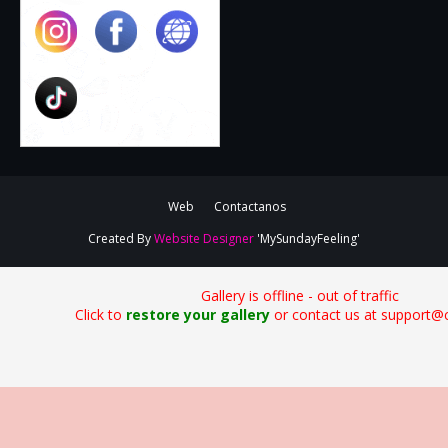
Web
Contactanos
Created By
Website Designer
'MySundayFeeling'
Gallery is offline - out of traffic
Click to
restore your gallery
or contact us at support@