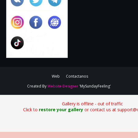
Web
Contactanos
Created By
Website Designer
'MySundayFeeling'
Gallery is offline - out of traffic
Click to
restore your gallery
or contact us at support@