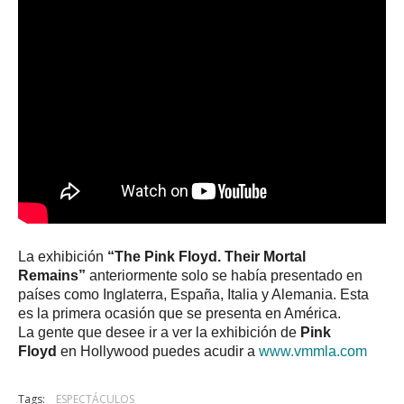
La exhibición
“The Pink Floyd. Their Mortal
Remains”
anteriormente solo se había presentado en
países como Inglaterra, España, Italia y Alemania. Esta
es la primera ocasión que se presenta en América.
La gente que desee ir a ver la exhibición de
Pink
Floyd
en Hollywood puedes acudir a
www.vmmla.com
Tags:
ESPECTÁCULOS