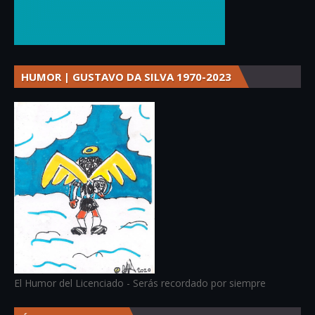
HUMOR | GUSTAVO DA SILVA 1970-2023
El Humor del Licenciado - Serás recordado por siempre