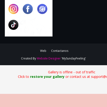
Web
Contactanos
Created By
Website Designer
'MySundayFeeling'
Gallery is offline - out of traffic
Click to
restore your gallery
or contact us at support@