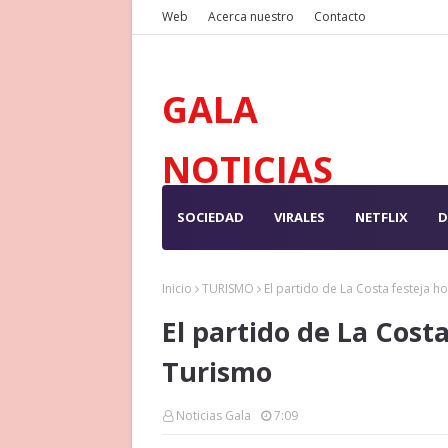
Web
Acerca nuestro
Contacto
GALA
NOTICIAS
SOCIEDAD
VIRALES
NETFLIX
D
Inicio
TURISMO
El partido de La Costa festeja h
El partido de La Costa
Turismo
Noticias Gala
7:09