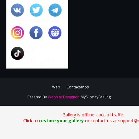
Web
Contactanos
Created By
Website Designer
'MySundayFeeling'
Gallery is offline - out of traffic
Click to
restore your gallery
or contact us at support@