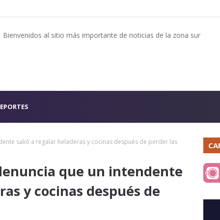
Bienvenidos al sitio más importante de noticias de la zona sur
EPORTES
dente salió a regalar heladeras y cocinas después de perder las
CA
 denuncia que un intendente
eras y cocinas después de