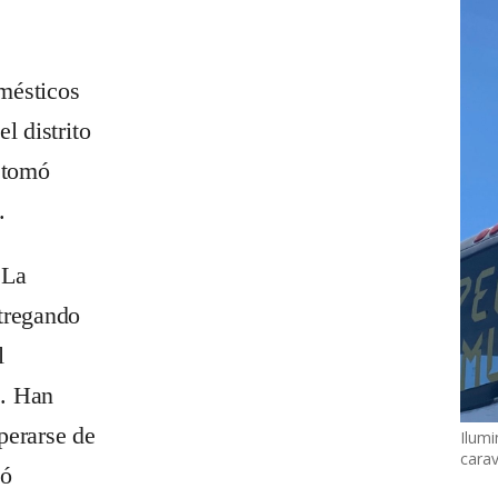
mésticos
l distrito
e tomó
.
 La
ntregando
l
z. Han
perarse de
Ilumi
cara
ió