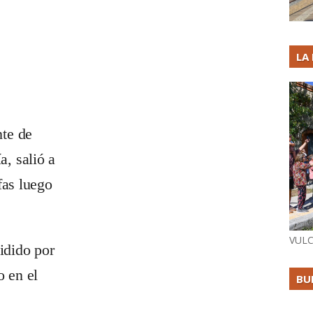
LA
te de
, salió a
fas luego
VULC
sidido por
o en el
BU