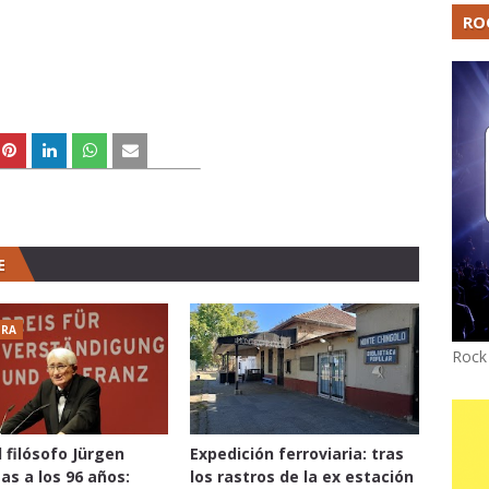
RO
E
URA
Rock
l filósofo Jürgen
Expedición ferroviaria: tras
s a los 96 años:
los rastros de la ex estación