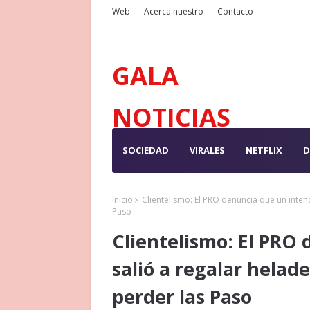
Web
Acerca nuestro
Contacto
GALA
NOTICIAS
SOCIEDAD
VIRALES
NETFLIX
D
Inicio
Clientelismo: El PRO denuncia que un inten
Paso
Clientelismo: El PRO
salió a regalar helad
perder las Paso