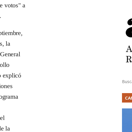
e votos" a
.
ptiembre,
s, la
 General
ollo
o explicó
Busc
ciones
rograma
CA
el
e la