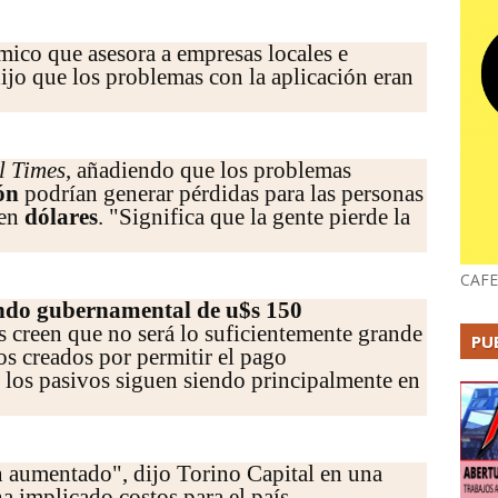
ico que asesora a empresas locales e
dijo que los problemas con la aplicación eran
l Times
, añadiendo que los problemas
ón
podrían generar pérdidas para las personas
en
dólares
. "Significa que la gente pierde la
CAFE
ndo gubernamental de u$s 150
creen que no será lo suficientemente grande
PU
os creados por permitir el pago
 los pasivos siguen siendo principalmente en
n aumentado", dijo Torino Capital en una
ha implicado costos para el país