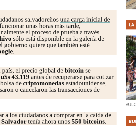
ciudadanos salvadoreños
una carga inicial de
LA
 funcionar unas horas más tarde,
nalmente el proceso de prueba a través
hivo
sólo está disponible en la galería de
el gobierno quiere que también esté
ogle
.
l país, el precio global de
bitcoin
se
u$s 43.119
antes de recuperarse para cotizar
a bolsa de
criptomonedas
estadounidense,
saron o cancelaron las transacciones de
VULC
ar a los ciudadanos a comprar en la caída de
 Salvador
tenía ahora unos
550 bitcoins
.
BU