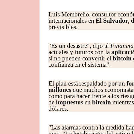
Luis Membreño, consultor económ
internacionales en
El Salvador
, 
previsibles.
"Es un desastre", dijo al
Financia
actuales y futuros con la
aplicaci
si no pueden convertir el
bitcoin
confianza en el sistema".
El plan está respaldado por un
fo
millones
que muchos economistas 
como para hacer frente a los riesg
de
impuestos
en
bitcoin
mientras
dólares.
"Las alarmas contra la medida ha
nota. "La legalización del activo 