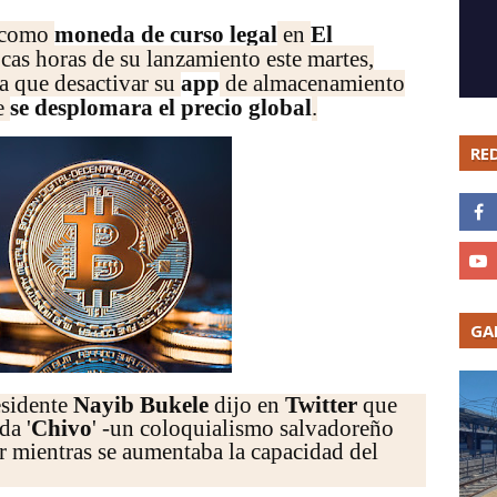
como
moneda de curso legal
en
El
ocas horas de su lanzamiento este martes,
a que desactivar su
app
de almacenamiento
e
se desplomara el precio global
.
RE
GA
esidente
Nayib Bukele
dijo en
Twitter
que
da '
Chivo
' -un coloquialismo salvadoreño
ar mientras se aumentaba la capacidad del