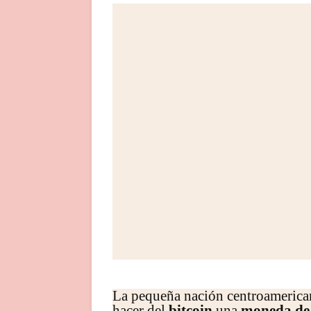
La pequeña nación centroamerican
hacer del
bitcoin
una
moneda de 