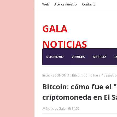
Web
Acerca nuestro
Contacto
GALA
NOTICIAS
SOCIEDAD
VIRALES
NETFLIX
D
Inicio
ECONOMÍA
Bitcoin: cómo fue el "desastr
Bitcoin: cómo fue el 
criptomoneda en El S
Noticias Gala
14:52