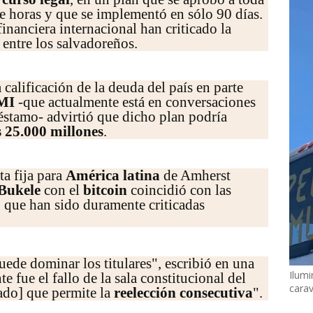
de horas y que se implementó en sólo 90 días.
nanciera internacional han criticado la
entre los salvadoreños.
 calificación de la deuda del país en parte
MI
-que actualmente está en conversaciones
éstamo- advirtió que dicho plan podría
 25.000 millones
.
a fija para
América latina
de Amherst
Bukele
con el
bitcoin
coincidió con las
 que han sido duramente criticadas
ede dominar los titulares", escribió en una
Ilumi
 fue el fallo de la sala constitucional del
cara
ado] que permite la
reelección consecutiva
".