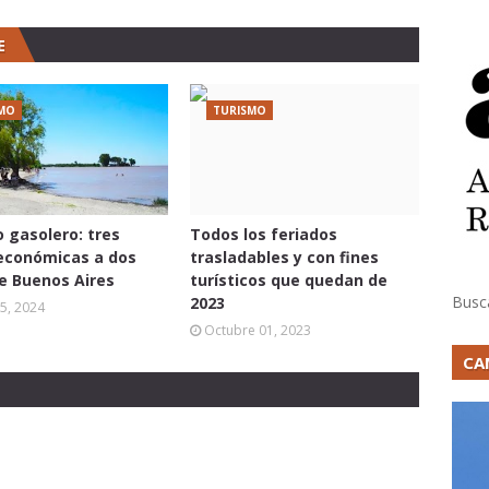
E
MO
TURISMO
 gasolero: tres
Todos los feriados
económicas a dos
trasladables y con fines
e Buenos Aires
turísticos que quedan de
Busc
2023
5, 2024
Octubre 01, 2023
CA