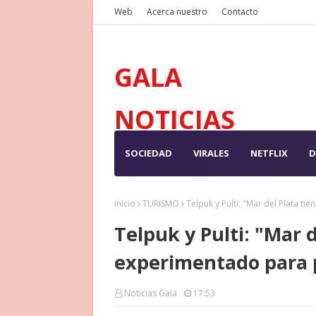
Web
Acerca nuestro
Contacto
GALA
NOTICIAS
SOCIEDAD
VIRALES
NETFLIX
D
Inicio
TURISMO
Telpuk y Pulti: "Mar del Plata t
Telpuk y Pulti: "Mar 
experimentado para 
Noticias Gala
17:53