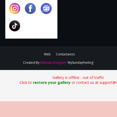
Web
Contactanos
Created By
Website Designer
'MySundayFeeling'
Gallery is offline - out of traffic
Click to
restore your gallery
or contact us at support@