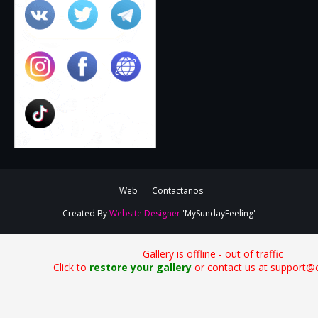
Web
Contactanos
Created By
Website Designer
'MySundayFeeling'
Gallery is offline - out of traffic
Click to
restore your gallery
or contact us at support@