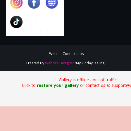
Web
Contactanos
Created By
Website Designer
'MySundayFeeling'
Gallery is offline - out of traffic
Click to
restore your gallery
or contact us at support@