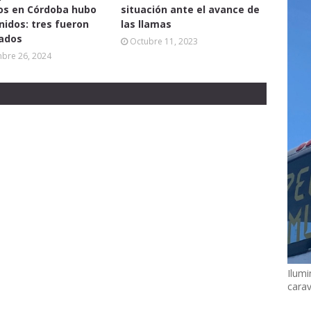
os en Córdoba hubo
situación ante el avance de
nidos: tres fueron
las llamas
ados
Octubre 11, 2023
mbre 26, 2024
Ilumi
cara