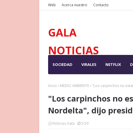
Web
Acerca nuestro
Contacto
GALA
NOTICIAS
SOCIEDAD
VIRALES
NETFLIX
D
Inicio
MEDIO AMBIENTE
"Los carpinchos no esta
"Los carpinchos no e
Nordelta", dijo presi
Noticias Gala
5:50