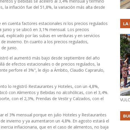
imentos y Bebidas se aceleró al 3,4% mensual y terminó
, la inflación fue del 51,8%, la variación más alta desde
ne en cuenta factores estacionales ni los precios regulados
LA
a junio y se ubicó en 3,1% mensual. Los precios
, explicado por las subas en verduras y en servicios
 de invierno. En cuanto a los precios regulados,
de junio.
egistró el aumentó más bajo desde septiembre del año
lá de efectos estacionales o de precios regulados, la
nte perfore el 3%", le dijo a Ámbito, Claudio Caprarulo,
ento lo registró Restaurantes y Hoteles, con un 4,8%,
ubicó con Alimentos y Bebidas no alcohólicas, con el 3,4%.
rte, con el 2,3%, Prendas de Vestir y Calzados, con el
VULC
orar el 3% mensual porque en julio Hoteles y Restaurantes
BU
 de invierno y ya aumentaron un 4,8%. En agosto estará el
nercia inflacionaria, que en el caso de alimentos, no baja