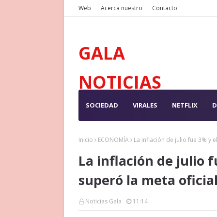
Web
Acerca nuestro
Contacto
GALA
NOTICIAS
SOCIEDAD
VIRALES
NETFLIX
D
Inicio
ECONOMÍA
La inflación de julio fue 3% y
La inflación de julio
superó la meta oficia
Noticias Gala
11:14