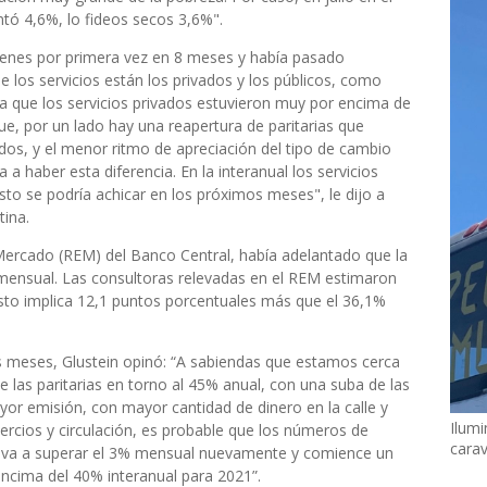
ntó 4,6%, lo fideos secos 3,6%".
bienes por primera vez en 8 meses y había pasado
los servicios están los privados y los públicos, como
a que los servicios privados estuvieron muy por encima de
ue, por un lado hay una reapertura de paritarias que
ados, y el menor ritmo de apreciación del tipo de cambio
 a haber esta diferencia. En la interanual los servicios
sto se podría achicar en los próximos meses", le dijo a
tina.
Mercado (REM) del Banco Central, había adelantado que la
3% mensual. Las consultoras relevadas en el REM estimaron
Esto implica 12,1 puntos porcentuales más que el 36,1%
s meses, Glustein opinó: “A sabiendas que estamos cerca
e las paritarias en torno al 45% anual, con una suba de las
or emisión, con mayor cantidad de dinero en la calle y
Ilumi
ercios y circulación, es probable que los números de
cara
uelva a superar el 3% mensual nuevamente y comience un
r encima del 40% interanual para 2021”.