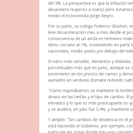
del 3%. La perspectiva es que la inflación t
desaceleró respecto a marzo pero estamos ll
medio el economista Jorge Neyro.
Por su parte, su colega Federico Glustein, e
leve desaceleración mes a mes desde el pic
consecuencia de un ancla en términos reales 
ritmo cercano al 1%, sosteniendo en parte 
nacionales, medio punto por debajo del índi
El rubro más sensible, Alimentos y Bebidas
porcentuales más que en junio, aunque se 
incremento en los precios de carnes y deriv
aumento en verduras (tomate redondo saltó
"Como esperábamos se mantiene la tendencia 
atraso en las tarifas y el tipo de cambio. 
elevados y lo que es más preocupante es qu
y se acelera, en julio fue 3,4%, y mantiene 
Y amplió: "Sin cambios de tendencia en el pr
está haciendo el Gobierno, por ejemplo, con
particular en zonas donde hay una concentra