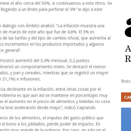
ermine el año cerca del 50%, si continuamos a este ritmo. Se
egando a un límite para perforar el 3%” le dijo a este
n diálogo con Ámbito analizó: “La inflación muestra una
o de marzo de este año que fue de 4,8%. El 3% es
de las tarifas y del tipo de cambio oficial, que aumenta al
los incrementos en los productos importados y algunos
ce general”.
, mostró aumentó del 3,4% mensual, 0,2 puntos
observó un comportamiento mixto. Se destacó el menor
ados, y pan y cereales, mientras que se registró un mayor
 51,1%) e Infusiones.
Busc
declinante en la inflación, entre otras cosas por el
El problema es que aun así se mantiene en porcentajes muy
CA
e el aumento en el precio de alimentos y bebidas no cesa
una leve aceleración desde mayo", indicó Caprarulo.
ecio de los alimentos, el impulso del gasto público que
 el bono a los jubilados, pierde poder de impacto. En
ción muy grande de la pobreza. Por caso, en julio en el