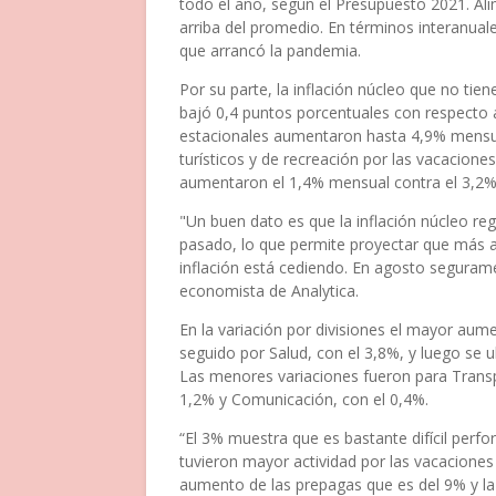
todo el año, según el Presupuesto 2021. Al
arriba del promedio. En términos interanuales
que arrancó la pandemia.
Por su parte, la inflación núcleo que no tie
bajó 0,4 puntos porcentuales con respecto 
estacionales aumentaron hasta 4,9% mensual
turísticos y de recreación por las vacaciones
aumentaron el 1,4% mensual contra el 3,2% 
"Un buen dato es que la inflación núcleo r
pasado, lo que permite proyectar que más al
inflación está cediendo. En agosto segurame
economista de Analytica.
En la variación por divisiones el mayor aum
seguido por Salud, con el 3,8%, y luego se 
Las menores variaciones fueron para Transpo
1,2% y Comunicación, con el 0,4%.
“El 3% muestra que es bastante difícil perf
tuvieron mayor actividad por las vacaciones
aumento de las prepagas que es del 9% y la i