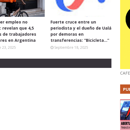
er empleo no
Fuerte cruce entre un
: revelan que 4,5
periodista y el dueño de Ualá
s de trabajadores
por demoras en
res en Argentina
transferencias: “Bicicleta...”
 23, 2025
Septiembre 18, 2025
CAFE
PU