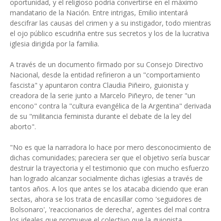
oportunidad, y el religioso podría convertirse en el máximo
mandatario de la Nación. Entre intrigas, Emilio intentará
descifrar las causas del crimen y a su instigador, todo mientras
el ojo público escudriña entre sus secretos y los de la lucrativa
iglesia dirigida por la familia.
A través de un documento firmado por su Consejo Directivo
Nacional, desde la entidad refirieron a un "comportamiento
fascista" y apuntaron contra Claudia Piñeiro, guionista y
creadora de la serie junto a Marcelo Piñeyro, de tener "un
encono" contra la "cultura evangélica de la Argentina" derivada
de su "militancia feminista durante el debate de la ley del
aborto".
"No es que la narradora lo hace por mero desconocimiento de
dichas comunidades; pareciera ser que el objetivo sería buscar
destruir la trayectoria y el testimonio que con mucho esfuerzo
han logrado alcanzar socialmente dichas iglesias a través de
tantos años. A los que antes se los atacaba diciendo que eran
sectas, ahora se los trata de encasillar como 'seguidores de
Bolsonaro', 'reaccionarios de derecha', agentes del mal contra
los ideales que promueve el colectivo que la guionista