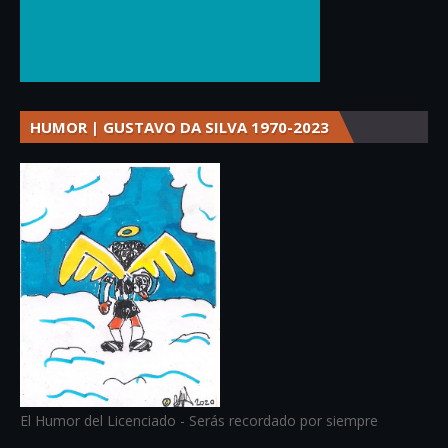
HUMOR | GUSTAVO DA SILVA 1970-2023
El Humor del Licenciado - Serás recordado por siempre