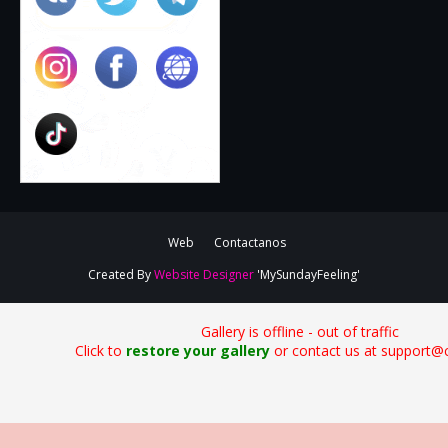
Web
Contactanos
Created By
Website Designer
'MySundayFeeling'
Gallery is offline - out of traffic
Click to
restore your gallery
or contact us at support@