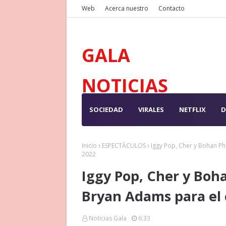
Web
Acerca nuestro
Contacto
GALA
NOTICIAS
SOCIEDAD
VIRALES
NETFLIX
D
Inicio
ESPECTÁCULOS
Iggy Pop, Cher y Bohan Ph
2022
Iggy Pop, Cher y Boh
Bryan Adams para el c
Noticias Gala
6:33