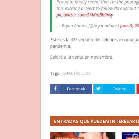
Proud to finally reveal that I’m the photo
this exciting project to follow throughou
pic.twitter.com/SMKmBb9Kvy
— Bryan Adams (@bryanadams)
June 8, 2
Este es la 48º versión del célebre almanaqu
pandemia.
Saldrá a la venta en noviembre.
Tags:
ESPECTÁCULOS
Facebook
Twitter
ENTRADAS QUE PUEDEN INTERESART