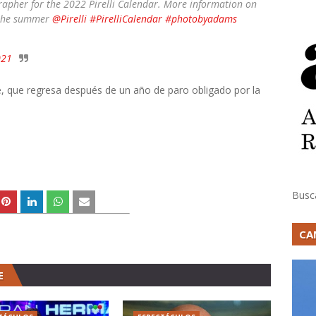
grapher for the 2022 Pirelli Calendar. More information on
t the summer
@Pirelli
#PirelliCalendar
#photobyadams
021
e, que regresa después de un año de paro obligado por la
Busc
CA
E