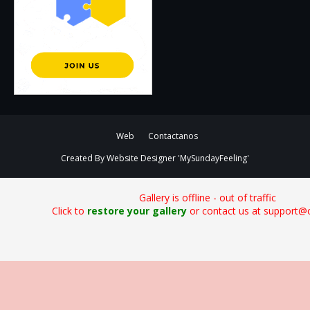
Web
Contactanos
Created By
Website Designer
'MySundayFeeling'
Gallery is offline - out of traffic
Click to
restore your gallery
or contact us at support@