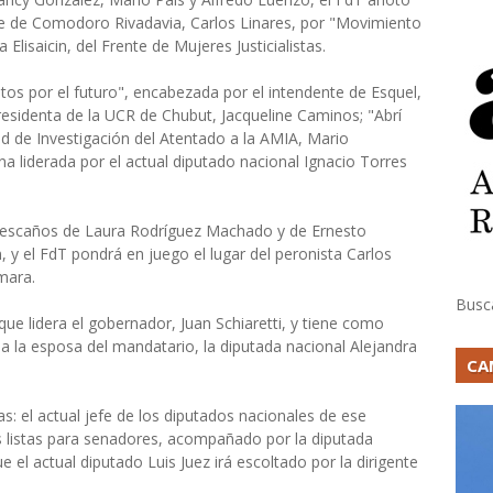
te de Comodoro Rivadavia, Carlos Linares, por "Movimiento
Elisaicin, del Frente de Mujeres Justicialistas.
Juntos por el futuro", encabezada por el intendente de Esquel,
esidenta de la UCR de Chubut, Jacqueline Caminos; "Abrí
dad de Investigación del Atentado a la AMIA, Mario
na liderada por el actual diputado nacional Ignacio Torres
s escaños de Laura Rodríguez Machado y de Ernesto
 y el FdT pondrá en juego el lugar del peronista Carlos
mara.
Busc
e lidera el gobernador, Juan Schiaretti, y tiene como
o a la esposa del mandatario, la diputada nacional Alejandra
CA
tas: el actual jefe de los diputados nacionales de ese
s listas para senadores, acompañado por la diputada
 el actual diputado Luis Juez irá escoltado por la dirigente