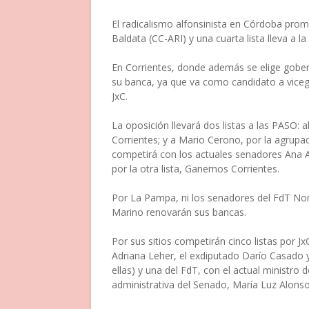
El radicalismo alfonsinista en Córdoba prom
Baldata (CC-ARI) y una cuarta lista lleva a 
En Corrientes, donde además se elige gober
su banca, ya que va como candidato a viceg
JxC.
La oposición llevará dos listas a las PASO: 
Corrientes; y a Mario Cerono, por la agrup
competirá con los actuales senadores Ana A
por la otra lista, Ganemos Corrientes.
Por La Pampa, ni los senadores del FdT Nor
Marino renovarán sus bancas.
Por sus sitios competirán cinco listas por Jx
Adriana Leher, el exdiputado Darío Casado
ellas) y una del FdT, con el actual ministro
administrativa del Senado, María Luz Alonso