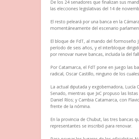
De los 24 senadores que finalizan sus manda
las elecciones legislativas del 14 de noviem
El resto peleará por una banca en la Cámara
momentáneamente del escenario parlament
El bloque de FdT, al mando del formoseño J
período de seis años, y el interbloque dirig
por renovar nueve bancas, incluida la del fa
Por Catamarca, el FdT pone en juego las b
radical, Oscar Castillo, ninguno de los cual
La actual diputada y exgobernadora, Lucía Co
Senado, mientras que JxC propuso las lista
Daniel Ríos; y Cambia Catamarca, con Flavi
frente de la nómina.
En la provincia de Chubut, las tres bancas 
representantes se inscribió para renovar.
Para ocupar los lugares de los oficialistas