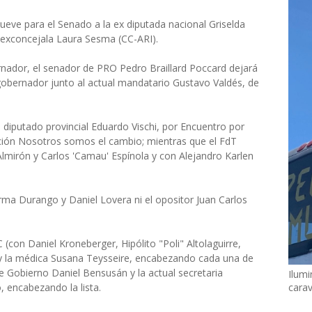
ueve para el Senado a la ex diputada nacional Griselda
la exconcejala Laura Sesma (CC-ARI).
nador, el senador de PRO Pedro Braillard Poccard dejará
obernador junto al actual mandatario Gustavo Valdés, de
al diputado provincial Eduardo Vischi, por Encuentro por
ación Nosotros somos el cambio; mientras que el FdT
lmirón y Carlos 'Camau' Espínola y con Alejandro Karlen
ma Durango y Daniel Lovera ni el opositor Juan Carlos
C (con Daniel Kroneberger, Hipólito "Poli" Altolaguirre,
 y la médica Susana Teysseire, encabezando cada una de
 de Gobierno Daniel Bensusán y la actual secretaria
Ilumi
, encabezando la lista.
cara