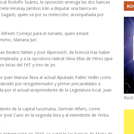
cal Rodolfo Suárez, la oposición arriesga las dos bancas
RO
mela Verasay (ambos irán a disputar una banca en
z Sagasti, quien va por su reelección, acompañada por
lfredo Cornejo para el Senado, quien estará
ismo, Mariana Juri.
s Beatriz Mirkin y José Alperovich, de licencia tras haber
leada, y a la opositora radical Silvia Elías de Pérez (que
 listas del FdT y tres de Jxc.
r Juan Manzur lleva al actual diputado Pablo Yedlin como
liderado por vicegobernador y primer precandidato a
 por el actual vicepresidente de la Legislatura local, Juan
Rock
ntendente de la capital tucumana, Germán Alfaro, como
r José Cano en la segunda lista y al intendente de Yerba
.
a gobernación en 2019, se jugarán las bancas de María de