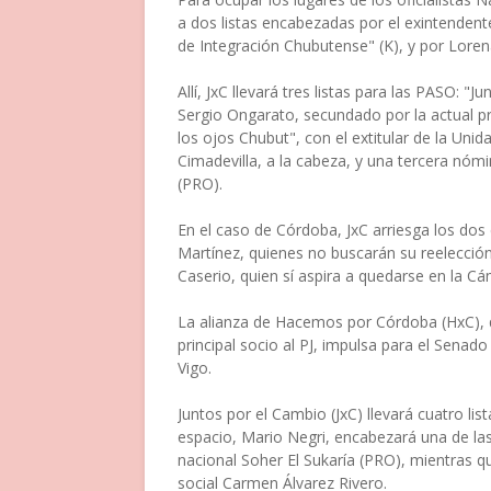
a dos listas encabezadas por el exintenden
de Integración Chubutense" (K), y por Lorena 
Allí, JxC llevará tres listas para las PASO: "
Sergio Ongarato, secundado por la actual pr
los ojos Chubut", con el extitular de la Uni
Cimadevilla, a la cabeza, y una tercera nómi
(PRO).
En el caso de Córdoba, JxC arriesga los do
Martínez, quienes no buscarán su reelección,
Caserio, quien sí aspira a quedarse en la Cá
La alianza de Hacemos por Córdoba (HxC), qu
principal socio al PJ, impulsa para el Senad
Vigo.
Juntos por el Cambio (JxC) llevará cuatro lis
espacio, Mario Negri, encabezará una de la
nacional Soher El Sukaría (PRO), mientras que
social Carmen Álvarez Rivero.