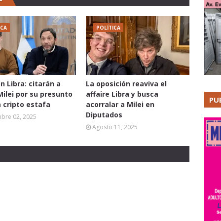
ICA
POLÍTICA
n Libra: citarán a
La oposición reaviva el
Milei por su presunto
affaire Libra y busca
PU
a cripto estafa
acorralar a Milei en
Diputados
mbre 02, 2025
Agosto 11, 2025