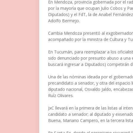
En Mendoza, provincia gobernada por el radi
por la mayoría que ocupan Julio Cobos y Pa
Diputados) y el FdT, la de Anabel Fernánde
Adolfo Bermejo.
Cambia Mendoza presentó al exgobernador A
acompañado por la ministra de Cultura y Tur
En Tucumán, para reemplazar a los oficialista
sido denunciado por presunto abuso a una emp
buscará ingresar a Diputados) competirán dos
Una de las nóminas ideada por el gobernado
precandidato a senador, y otra del espacio 
diputado nacional, Osvaldo Jaldo, encabezada
Ruíz Olivares.
JxC llevará en la primera de las listas al i
candidato a senador; al diputado y exsenado
Buena, Mariano Campero, en la tercera lista
En Santa Fe, donde el peronismo recuperó l