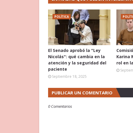
POLÍTICA
POLÍT
El Senado aprobó la "Ley
Comisió
Nicolás": qué cambia en la
Karina 
atención y la seguridad del
rol en l
paciente
Septie
Septiembre 18, 2025
PUBLICAR UN COMENTARIO
0 Comentarios