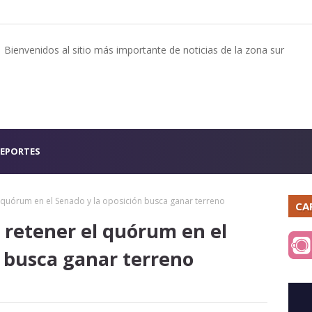
Bienvenidos al sitio más importante de noticias de la zona sur
EPORTES
el quórum en el Senado y la oposición busca ganar terreno
CA
 a retener el quórum en el
n busca ganar terreno