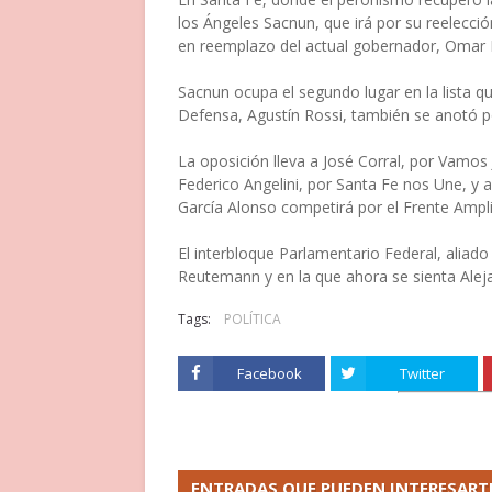
los Ángeles Sacnun, que irá por su reelecció
en reemplazo del actual gobernador, Omar P
Sacnun ocupa el segundo lugar en la lista 
Defensa, Agustín Rossi, también se anotó po
La oposición lleva a José Corral, por Vamo
Federico Angelini, por Santa Fe nos Une, y a
García Alonso competirá por el Frente Ampli
El interbloque Parlamentario Federal, aliado
Reutemann y en la que ahora se sienta Alej
Tags:
POLÍTICA
Facebook
Twitter
ENTRADAS QUE PUEDEN INTERESART