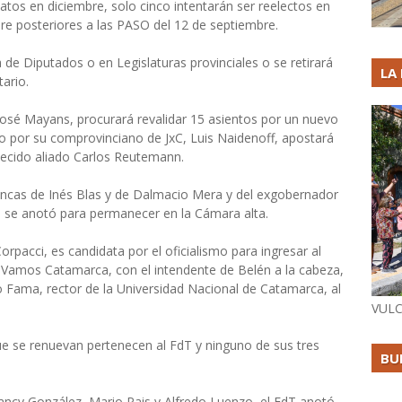
tos en diciembre, solo cinco intentarán ser reelectos en
bre posteriores a las PASO del 12 de septiembre.
 de Diputados o en Legislaturas provinciales o se retirará
LA
ario.
osé Mayans, procurará revalidar 15 asientos por un nuevo
ido por su comprovinciano de JxC, Luis Naidenoff, apostará
llecido aliado Carlos Reutemann.
ancas de Inés Blas y de Dalmacio Mera y del exgobernador
es se anotó para permanecer en la Cámara alta.
rpacci, es candidata por el oficialismo para ingresar al
s Vamos Catamarca, con el intendente de Belén a la cabeza,
o Fama, rector de la Universidad Nacional de Catamarca, al
VULC
que se renuevan pertenecen al FdT y ninguno de sus tres
BU
 Nancy González, Mario Pais y Alfredo Luenzo, el FdT anotó