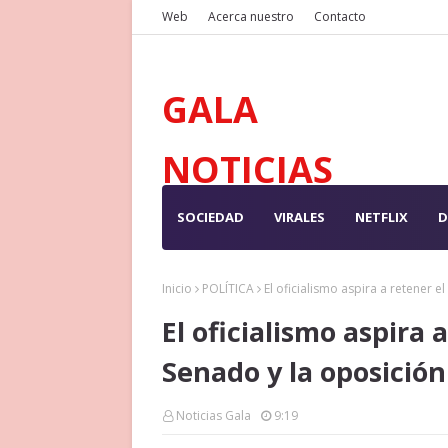
Web
Acerca nuestro
Contacto
GALA
NOTICIAS
SOCIEDAD
VIRALES
NETFLIX
D
Inicio
POLÍTICA
El oficialismo aspira a retener 
El oficialismo aspira
Senado y la oposició
Noticias Gala
9:19