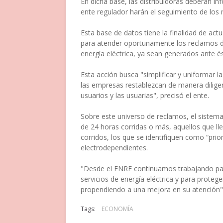
En dicha base, las distribuidoras deberán in
ente regulador harán el seguimiento de los
Esta base de datos tiene la finalidad de actu
para atender oportunamente los reclamos de 
energía eléctrica, ya sean generados ante é
Esta acción busca "simplificar y uniformar l
las empresas restablezcan de manera diligen
usuarios y las usuarias", precisó el ente.
Sobre este universo de reclamos, el sistem
de 24 horas corridas o más, aquellos que ll
corridos, los que se identifiquen como “prio
electrodependientes.
"Desde el ENRE continuamos trabajando para
servicios de energía eléctrica y para prote
propendiendo a una mejora en su atención"
Tags:
ECONOMÍA