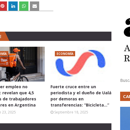
E
OMÍA
ECONOMÍA
Busc
er empleo no
Fuerte cruce entre un
: revelan que 4,5
periodista y el dueño de Ualá
CA
s de trabajadores
por demoras en
res en Argentina
transferencias: “Bicicleta...”
 23, 2025
Septiembre 18, 2025