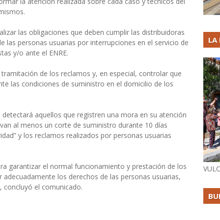
formar la atención realizada sobre cada caso y técnicos del
 mismos.
alizar las obligaciones que deben cumplir las distribuidoras
LA
las personas usuarias por interrupciones en el servicio de
stas y/o ante el ENRE.
a tramitación de los reclamos y, en especial, controlar que
te las condiciones de suministro en el domicilio de los
a detectará aquellos que registren una mora en su atención
evan al menos un corte de suministro durante 10 días
ridad” y los reclamos realizados por personas usuarias
 garantizar el normal funcionamiento y prestación de los
VULC
ger adecuadamente los derechos de las personas usuarias,
, concluyó el comunicado.
BU