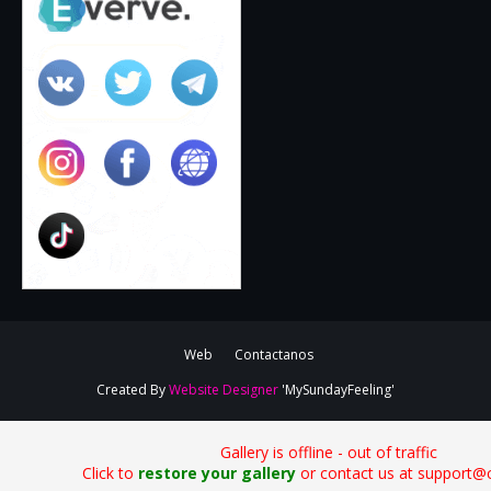
Web
Contactanos
Created By
Website Designer
'MySundayFeeling'
Gallery is offline - out of traffic
Click to
restore your gallery
or contact us at support@