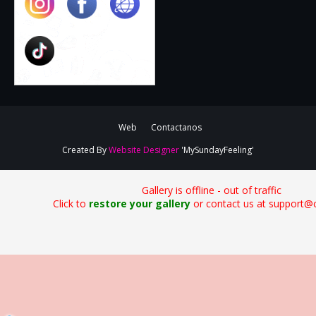
Web
Contactanos
Created By
Website Designer
'MySundayFeeling'
Gallery is offline - out of traffic
Click to
restore your gallery
or contact us at support@