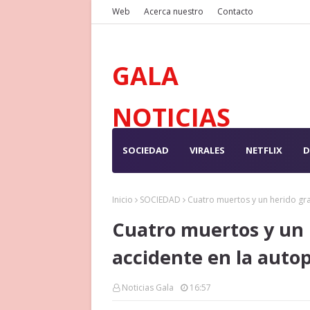
Web
Acerca nuestro
Contacto
GALA
NOTICIAS
SOCIEDAD
VIRALES
NETFLIX
D
Inicio
SOCIEDAD
Cuatro muertos y un herido gra
Cuatro muertos y un 
accidente en la autop
Noticias Gala
16:57