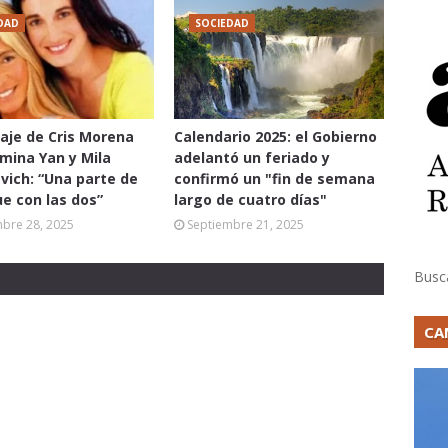
DAD
SOCIEDAD
aje de Cris Morena
Calendario 2025: el Gobierno
mina Yan y Mila
adelantó un feriado y
vich: “Una parte de
confirmó un "fin de semana
ue con las dos”
largo de cuatro días"
mbre 28, 2025
Septiembre 21, 2025
Busc
CA