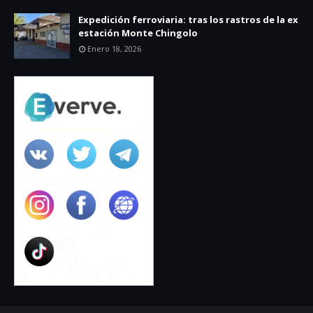
Expedición ferroviaria: tras los rastros de la ex
estación Monte Chingolo
Enero 18, 2026