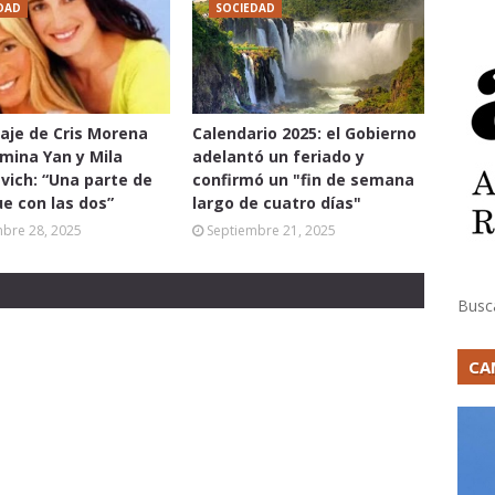
DAD
SOCIEDAD
aje de Cris Morena
Calendario 2025: el Gobierno
mina Yan y Mila
adelantó un feriado y
vich: “Una parte de
confirmó un "fin de semana
ue con las dos”
largo de cuatro días"
mbre 28, 2025
Septiembre 21, 2025
Busc
CA