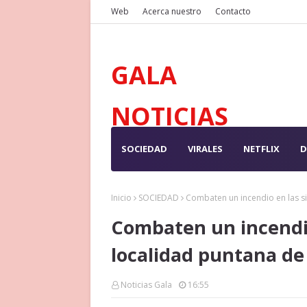
Web
Acerca nuestro
Contacto
GALA
NOTICIAS
SOCIEDAD
VIRALES
NETFLIX
D
Inicio
SOCIEDAD
Combaten un incendio en las si
Combaten un incendio 
localidad puntana de
Noticias Gala
16:55