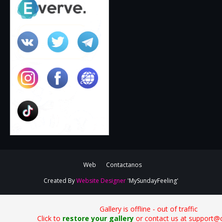
Web
Contactanos
Created By
Website Designer
'MySundayFeeling'
Gallery is offline - out of traffic
Click to
restore your gallery
or contact us at support@