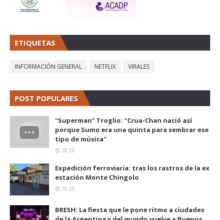
ETIQUETAS
INFORMACIÓN GENERAL
NETFLIX
VIRALES
POST POPULARES
"Superman" Troglio: "Crua-Chan nació así
porque Sumo era una quinta para sembrar ese
tipo de música"
20:22
Expedición ferroviaria: tras los rastros de la ex
estación Monte Chingolo
19:25
BRESH: La fiesta que le pone ritmo a ciudades
de la Argentina y del mundo vuelve a Buenos