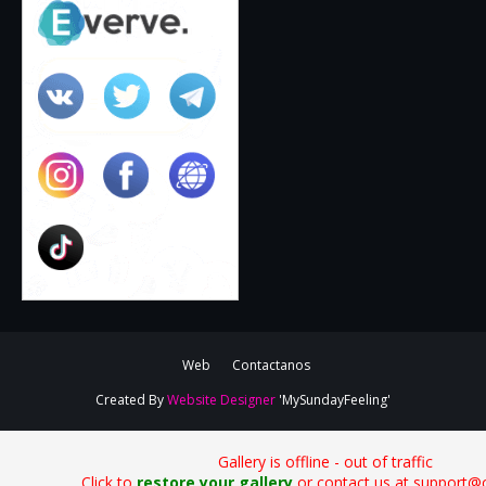
Web
Contactanos
Created By
Website Designer
'MySundayFeeling'
Gallery is offline - out of traffic
Click to
restore your gallery
or contact us at support@