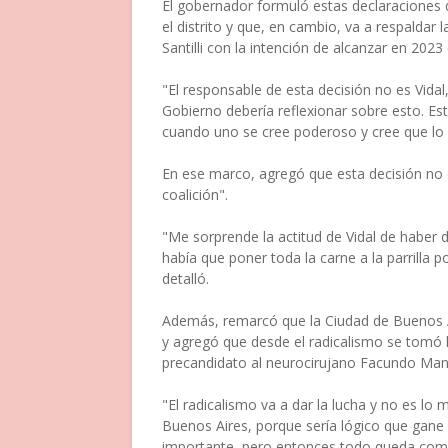
El gobernador formuló estas declaraciones
el distrito y que, en cambio, va a respaldar
Santilli con la intención de alcanzar en 2023
"El responsable de esta decisión no es Vidal
Gobierno debería reflexionar sobre esto. Est
cuando uno se cree poderoso y cree que lo
En ese marco, agregó que esta decisión no d
coalición".
"Me sorprende la actitud de Vidal de haber 
había que poner toda la carne a la parrilla p
detalló.
Además, remarcó que la Ciudad de Buenos A
y agregó que desde el radicalismo se tomó la
precandidato al neurocirujano Facundo Man
"El radicalismo va a dar la lucha y no es lo
Buenos Aires, porque sería lógico que gane 
importante, pero entonces todo queda como 