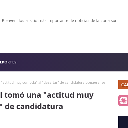
Bienvenidos al sitio más importante de noticias de la zona sur
EPORTES
a "actitud muy cómoda" al "desertar" de candidatura bonaerense
CA
al tomó una "actitud muy
" de candidatura