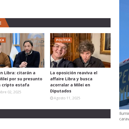
E
ICA
POLÍTICA
n Libra: citarán a
La oposición reaviva el
Milei por su presunto
affaire Libra y busca
a cripto estafa
acorralar a Milei en
Diputados
mbre 02, 2025
Agosto 11, 2025
Ilumi
cara