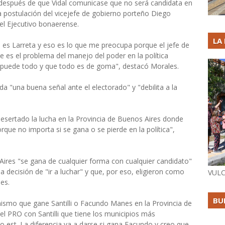
 después de que Vidal comunicase que no será candidata en
 la postulación del vicejefe de gobierno porteño Diego
 el Ejecutivo bonaerense.
LA
, es Larreta y eso es lo que me preocupa porque el jefe de
e es el problema del manejo del poder en la política
 puede todo y que todo es de goma", destacó Morales.
a "una buena señal ante el electorado" y "debilita a la
desertado la lucha en la Provincia de Buenos Aires donde
orque no importa si se gana o se pierde en la política",
ires "se gana de cualquier forma con cualquier candidato"
 decisión de "ir a luchar" y que, por eso, eligieron como
VULC
es.
BU
 mismo que gane Santilli o Facundo Manes en la Provincia de
el PRO con Santilli que tiene los municipios más
est. La diferencia va a darse si gana Facundo y creo que