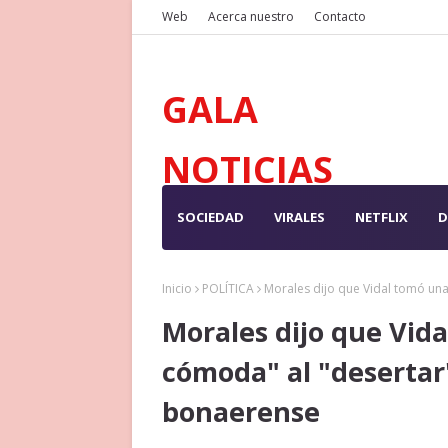
Web
Acerca nuestro
Contacto
GALA
NOTICIAS
SOCIEDAD
VIRALES
NETFLIX
D
Inicio
POLÍTICA
Morales dijo que Vidal tomó un
Morales dijo que Vid
cómoda" al "desertar
bonaerense