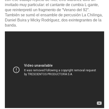
invitado muy particular: el cantante de cumbia L-gante,
que reinterpretó un fragmento de “Verano del 92”.
También se sumó el ensamble de percusión La Chilinga,
Daniel Buira y Micky Rodríguez, dos exintegrantes de la
banda.