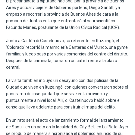
El precandidato a diputado nacional por la provincia de Buenos
Aires y actual vicejefe de Gobierno porteño, Diego Santilli, ya
empezó a recorrer la provincia de Buenos Aires de cara a la
primaria de Juntos en la que enfrentará al neurocientífico
Facundo Manes, postulante de la Unión Cívica Radical (UCR).
Junto a Gastón di Castelnuovo, su referente en Ituzaingó, el
‘Colorado’ recorrió la marmolería Canteras del Mundo, una pyme
familiar, y luego pasó por varios comercios del centro del distrito.
Después de la caminata, tomaron un café frente a la plaza
central.
La visita también incluyó un desayuno con dos policías de la
Ciudad que viven en Ituzaingó, con quienes conversaron sobre el
panorama de inseguridad que se vive en la provincia y
puntualmente a nivel local. Allí, di Castelnuovo habló sobre el
censo que lleva adelante para construir el mapa del delito.
En un rato será el acto de lanzamiento formal de lanzamiento
de Santilli en un acto en la localidad de City Bell, en La Plata. Ayer
se produjo de manera sincronizada el polémico anuncio de su