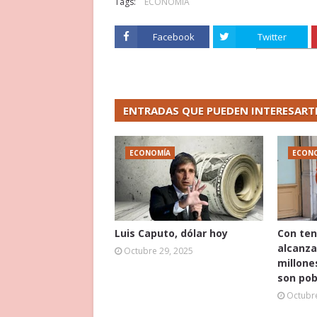
Tags:
ECONOMÍA
Facebook
Twitter
ENTRADAS QUE PUEDEN INTERESART
ECONOMÍA
ECON
Luis Caputo, dólar hoy
Con ten
alcanza
Octubre 29, 2025
millone
son pob
Octubre