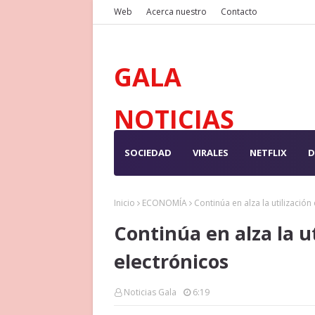
Web
Acerca nuestro
Contacto
GALA
NOTICIAS
SOCIEDAD
VIRALES
NETFLIX
D
Inicio
ECONOMÍA
Continúa en alza la utilizació
Continúa en alza la u
electrónicos
Noticias Gala
6:19