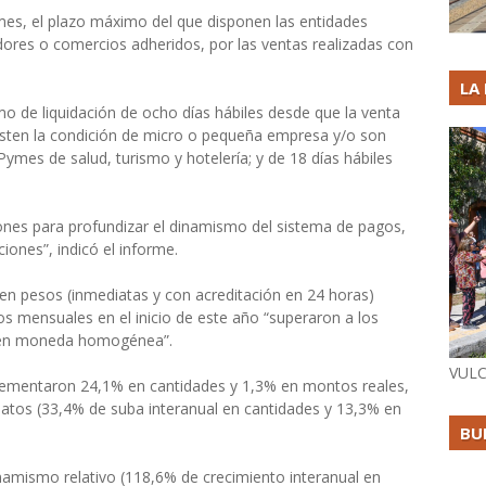
mes, el plazo máximo del que disponen las entidades
edores o comercios adheridos, por las ventas realizadas con
LA
o de liquidación de ocho días hábiles desde que la venta
visten la condición de micro o pequeña empresa y/o son
ymes de salud, turismo y hotelería; y de 18 días hábiles
ones para profundizar el dinamismo del sistema de pagos,
ciones”, indicó el informe.
s en pesos (inmediatas y con acreditación en 24 horas)
 mensuales en el inicio de este año “superaron a los
 en moneda homogénea”.
VULC
crementaron 24,1% en cantidades y 1,3% en montos reales,
atos (33,4% de suba interanual en cantidades y 13,3% en
BU
namismo relativo (118,6% de crecimiento interanual en