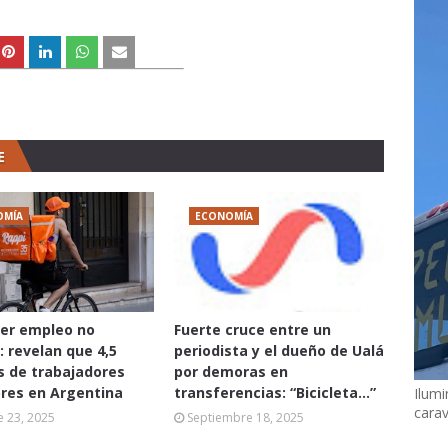
E
OMÍA
ECONOMÍA
er empleo no
Fuerte cruce entre un
: revelan que 4,5
periodista y el dueño de Ualá
s de trabajadores
por demoras en
res en Argentina
transferencias: “Bicicleta...”
Ilumi
cara
 23, 2025
Septiembre 18, 2025