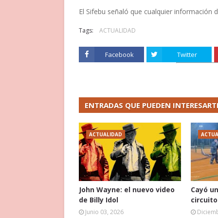
El Sifebu señaló que cualquier información
Tags:
ACTUALIDAD
Facebook
Twitter
ENTRADAS QUE PUEDEN INTERESART
ACTUALIDAD
ACTUA
John Wayne: el nuevo video
Cayó un
de Billy Idol
circuit
Junio 03, 2026
Diciemb