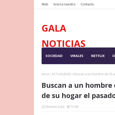
Web
Acerca nuestro
Contacto
GALA
NOTICIAS
SOCIEDAD
VIRALES
NETFLIX
D
Inicio
ACTUALIDAD
Buscan a un hombre de 55 a
Buscan a un hombre 
de su hogar el pasado
Noticias Gala
13:40