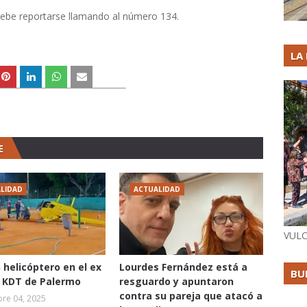
 debe reportarse llamando al número 134.
LA
E
LIDAD
ACTUALIDAD
VULC
 helicóptero en el ex
Lourdes Fernández está a
BU
o KDT de Palermo
resguardo y apuntaron
contra su pareja que atacó a
re 04, 2025