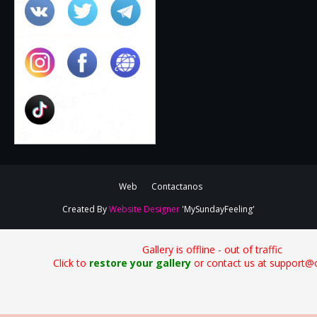
Web
Contactanos
Created By
Website Designer
'MySundayFeeling'
Gallery is offline - out of traffic
Click to
restore your gallery
or contact us at support@