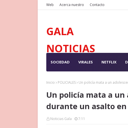
Web
Acerca nuestro
Contacto
GALA
NOTICIAS
SOCIEDAD
VIRALES
NETFLIX
D
Inicio
POLICIALES
Un policía mata a un adolesce
Un policía mata a un
durante un asalto en
Noticias Gala
7:11