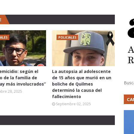
E
IALES
POLICIALES
femicidio: según el
La autopsia al adolescente
 de la familia de
de 15 años que murió en un
Busc
hay más involucrados”
boliche de Quilmes
determinó la causa del
mbre 28, 2025
fallecimiento
CA
Septiembre 02, 2025