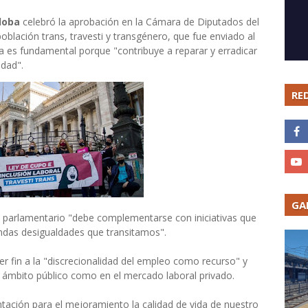
doba
celebró la aprobación en la Cámara de Diputados del
población trans, travesti y transgénero, que fue enviado al
va es fundamental porque "contribuye a reparar y erradicar
idad".
RE
GA
o parlamentario "debe complementarse con iniciativas que
undas desigualdades que transitamos".
er fin a la "discrecionalidad del empleo como recurso" y
l ámbito público como en el mercado laboral privado.
ación para el mejoramiento la calidad de vida de nuestro