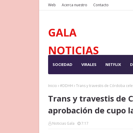
Web
Acerca nuestro
Contacto
GALA
NOTICIAS
SOCIEDAD
VIRALES
NETFLIX
D
Inicio
#DDHH
Trans y travestis de Córdoba ce
Trans y travestis de
aprobación de cupo l
Noticias Gala
7:17