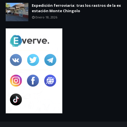
Expedición ferroviaria: tras los rastros de la ex
estación Monte Chingolo
Enero 18, 2026