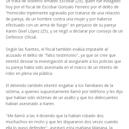
Se trata de Roberto Arnaldo Escobar (29), quien fue indagado
hoy por el fiscal de Escobar Gonzalo Ferreiro por el delito de
"homicidio triplemente agravado por tratarse de una relación
de pareja, de un hombre contra una mujer y por haberse
efectuado con un arma de fuego" en perjuicio de su pareja
Karen Gisel López (25), y se negó a declarar por consejo de un
Defensor Oficial.
Según las fuentes, el fiscal también evalúa imputarle al
acusado el delito de "falso testimonio", ya que se cree que
intentó desviar la investigación al asegurarle a los policías que
su pareja había sido asesinada en el marco de un intento de
robo en plena vía pública.
El detenido también intentó engañar a los familiares de la
víctima, a quienes supuestamente llamó por teléfono y les dijo
que habían sido víctimas de un asalto y que los delincuentes
habían asesinado a Karen.
"Me llamó a las 4 diciendo que la habían robado dos
muchachos en moto y que les dispararon dos veces cuando
ella lo quiso defender", aseguró esta mañana Mariana, la