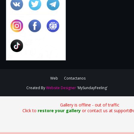
Web
Contactanos
Created By
Website Designer
'MySundayFeeling'
Gallery is offline - out of traffic
Click to
restore your gallery
or contact us at support@