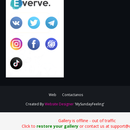
Web
Contactanos
Created By
Website Designer
'MySundayFeeling'
Gallery is offline - out of traffic
Click to
restore your gallery
or contact us at support@