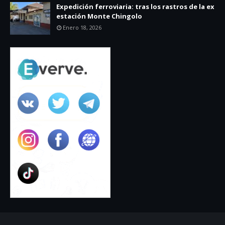
Expedición ferroviaria: tras los rastros de la ex
estación Monte Chingolo
Enero 18, 2026