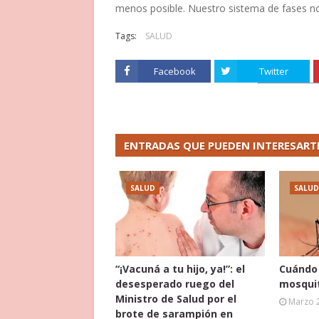
menos posible. Nuestro sistema de fases no es
Tags:
SALUD
Facebook
Twitter
ENTRADAS QUE PUEDEN INTERESART
SALUD
SALUD
“¡Vacuná a tu hijo, ya!”: el
Cuándo 
desesperado ruego del
mosquit
Ministro de Salud por el
Marzo 
brote de sarampión en