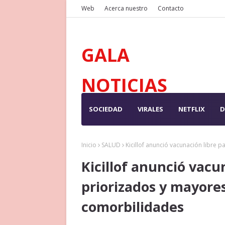
Web
Acerca nuestro
Contacto
GALA
NOTICIAS
SOCIEDAD
VIRALES
NETFLIX
D
Inicio
SALUD
Kicillof anunció vacunación libre
Kicillof anunció vacu
priorizados y mayore
comorbilidades