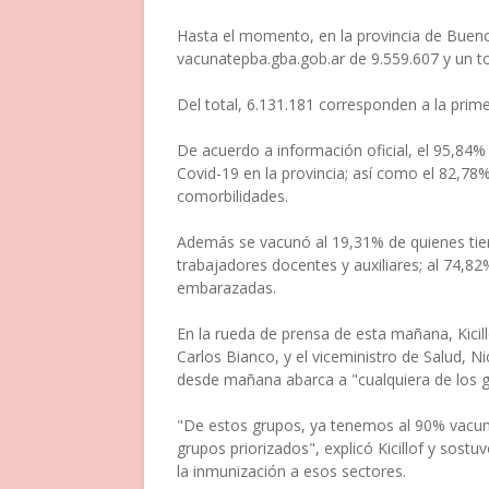
Hasta el momento, en la provincia de Bueno
vacunatepba.gba.gob.ar de 9.559.607 y un to
Del total, 6.131.181 corresponden a la prime
De acuerdo a información oficial, el 95,84%
Covid-19 en la provincia; así como el 82,78
comorbilidades.
Además se vacunó al 19,31% de quienes tien
trabajadores docentes y auxiliares; al 74,82
embarazadas.
En la rueda de prensa de esta mañana, Kici
Carlos Bianco, y el viceministro de Salud, Ni
desde mañana abarca a "cualquiera de los g
"De estos grupos, ya tenemos al 90% vacun
grupos priorizados", explicó Kicillof y sost
la inmunización a esos sectores.