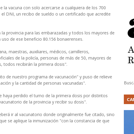
de la vacuna con solo acercarse a cualquiera de los 700
 el DNI, un recibo de sueldo o un certificado que acredite
n la provincia para las embarazadas y todos los mayores de
n uso de ese beneficio 80.156 bonaerenses.
na, maestras, auxiliares, médicos, camilleros,
oficiales de la policía, personas de más de 50, mayores de
 todos recibirán la primera dosis".
xito de nuestro programa de vacunación" y puso de relieve
Busc
nación y la cantidad de personas vacunadas".
 haya perdido el turno de la primera dosis por distintos
CA
cunatorio de la provincia y recibir su dosis".
erá ir al vacunatorio donde originalmente fue citado, sino
 que se aplique la inmunización "con la constancia de que