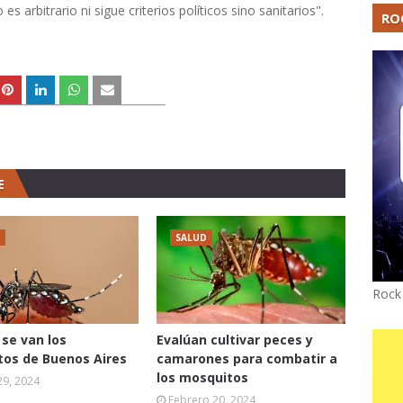
 arbitrario ni sigue criterios políticos sino sanitarios".
RO
E
SALUD
Rock
se van los
Evalúan cultivar peces y
os de Buenos Aires
camarones para combatir a
los mosquitos
29, 2024
Febrero 20, 2024