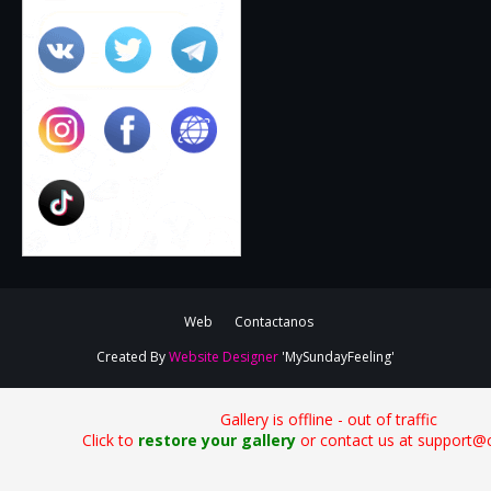
Web
Contactanos
Created By
Website Designer
'MySundayFeeling'
Gallery is offline - out of traffic
Click to
restore your gallery
or contact us at support@