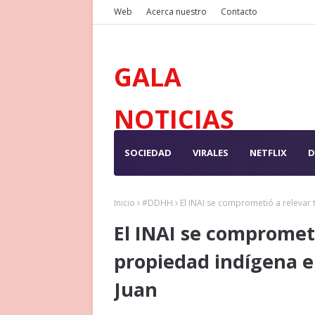
Web
Acerca nuestro
Contacto
GALA
NOTICIAS
SOCIEDAD
VIRALES
NETFLIX
D
Inicio
#DDHH
El INAI se comprometió a relevar 
El INAI se comprometi
propiedad indígena e
Juan