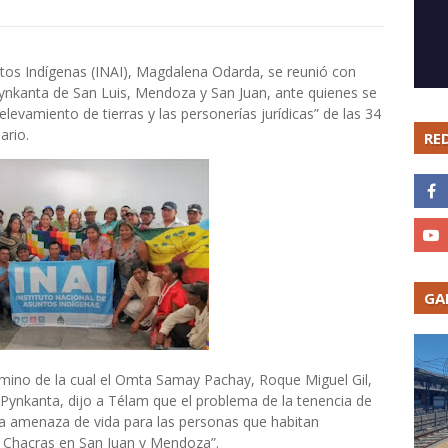
ntos Indígenas (INAI), Magdalena Odarda, se reunió con
ynkanta de San Luis, Mendoza y San Juan, ante quienes se
evamiento de tierras y las personerías jurídicas” de las 34
ario.
RE
GA
rmino de la cual el Omta Samay Pachay, Roque Miguel Gil,
 Pynkanta, dijo a Télam que el problema de la tenencia de
r una amenaza de vida para las personas que habitan
s Chacras en San Juan y Mendoza”.