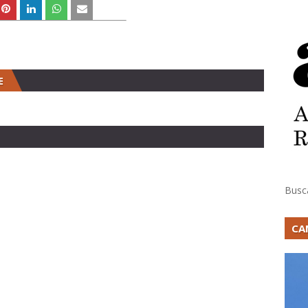
E
Busc
CA